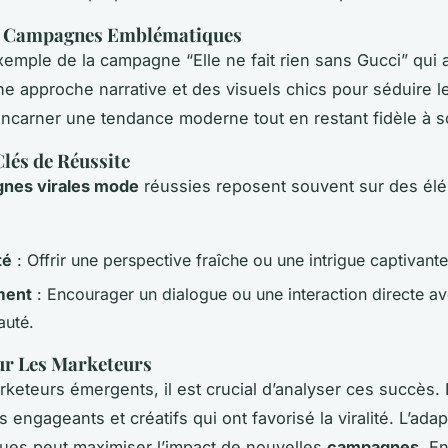
e Campagnes Emblématiques
xemple de la campagne “Elle ne fait rien sans Gucci” qui a 
ne approche narrative et des visuels chics pour séduire le
incarner une tendance moderne tout en restant fidèle à 
lés de Réussite
nes virales mode
réussies reposent souvent sur des él
té
: Offrir une perspective fraîche ou une intrigue captivante
ment
: Encourager un dialogue ou une interaction directe av
uté.
ur Les Marketeurs
rketeurs émergents, il est crucial d’analyser ces succès. I
 engageants et créatifs qui ont favorisé la viralité. L’ada
ues peut maximiser l’impact de nouvelles
campagnes
. En