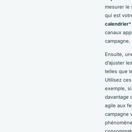
mesurer le
qui est votr
calendrier
*
canaux appr
campagne.
Ensuite, u
d’ajuster l
telles que 
Utilisez ce
exemple, si
davantage d
agile aux 
campagne vi
phénomène m
consommate