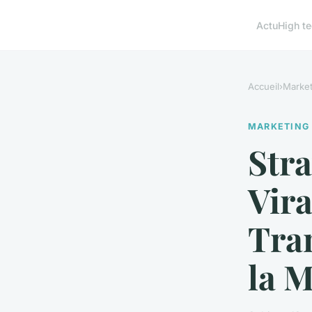
Actu
High t
Accueil
›
Market
MARKETING
Stra
Vira
Tran
la 