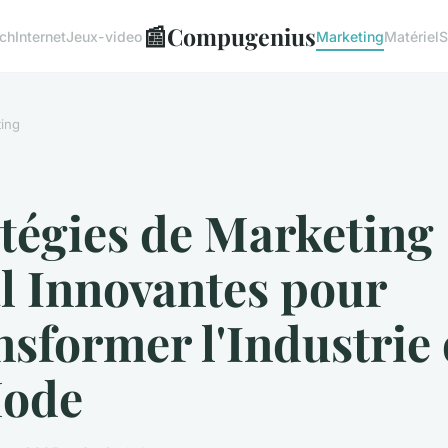
📰
Compugenius
ech
Internet
Jeux-video
Marketing
Matériel
S
ing
tégies de Marketing
l Innovantes pour
sformer l'Industrie
Mode