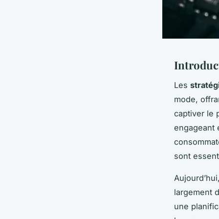
Introduc
Les
stratég
mode, offra
captiver le 
engageant e
consommateu
sont essent
Aujourd’hui
largement d
une planific