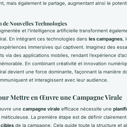
t, mais également le partage, augmentant ainsi le potent
n de Nouvelles Technologies
ugmentée et l’intelligence artificielle transforment égalem
iral. En intégrant ces technologies dans
les campagnes
,
expériences immersives qui captivent. Imaginez des essai
s via des applications mobiles, rendant l’expérience d’ach
mémorable. En combinant créativité et innovation numériq
iral devient une force dominante, façonnant la manière do
muniquent et interagissent avec leur audience.
our Mettre en Œuvre une Campagne Virale
œuvre une
campagne virale
efficace nécessite une
planif
méticuleuse. La première étape est de définir clairement
t
cibles
de la campagne. Cela guide toute la structure et a