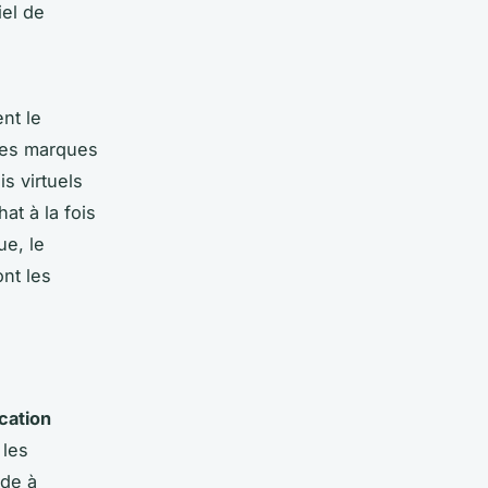
iel de
ent le
 les marques
s virtuels
at à la fois
ue, le
nt les
ication
 les
ide à