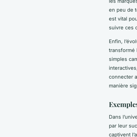
les marque
en peu de t
est vital p
suivre ces
Enfin, l’évo
transformé 
simples cam
interactive
connecter a
manière sign
Exemples
Dans l’univ
par leur s
captivent l