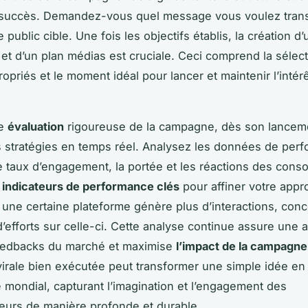
 succès. Demandez-vous quel message vous voulez trans
e public cible. Une fois les objectifs établis, la création d’
 et d’un plan médias est cruciale. Ceci comprend la sélec
opriés et le moment idéal pour lancer et maintenir l’intérê
ne
évaluation
rigoureuse de la campagne, dès son lancem
es stratégies en temps réel. Analysez les données de per
le taux d’engagement, la portée et les réactions des con
s
indicateurs de performance clés
pour affiner votre appr
 une certaine plateforme génère plus d’interactions, con
’efforts sur celle-ci. Cette analyse continue assure une 
feedbacks du marché et maximise
l’impact de la campagne
rale bien exécutée peut transformer une simple idée en
ondial, capturant l’imagination et l’engagement des
urs de manière profonde et durable.