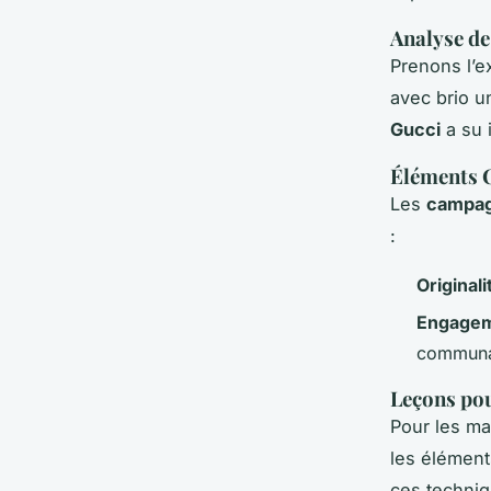
Analyse d
Prenons l’e
avec brio u
Gucci
a su 
Éléments C
Les
campag
:
Originali
Engage
communa
Leçons po
Pour les ma
les éléments
ces techniq