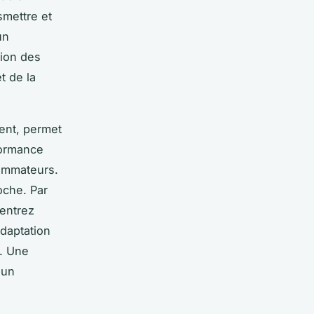
mettre et
un
tion des
t de la
ent, permet
formance
sommateurs.
oche. Par
centrez
adaptation
. Une
 un