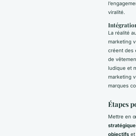
l’engagemen
viralité.
Intégratio
La réalité a
marketing v
créent des 
de vêtement
ludique et 
marketing v
marques com
Étapes p
Mettre en 
stratégique
objectifs
e