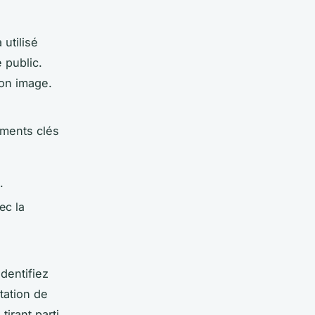
utilisé
 public.
son image.
éments clés
.
ec la
dentifiez
ptation de
 tirant parti