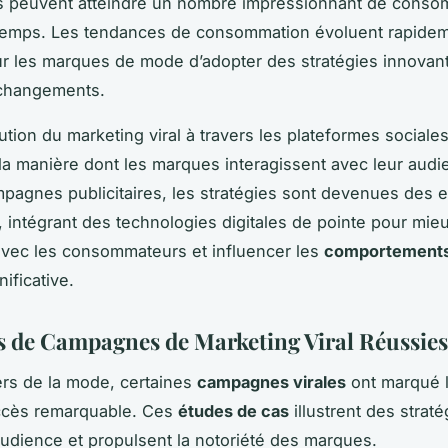
s peuvent atteindre un nombre impressionnant de cons
emps. Les tendances de consommation évoluent rapidemen
our les marques de mode d’adopter des stratégies innovan
 changements.
lution du marketing viral à travers les plateformes sociales
la manière dont les marques interagissent avec leur audi
pagnes publicitaires, les stratégies sont devenues des 
s, intégrant des technologies digitales de pointe pour mie
vec les consommateurs et influencer les
comportements
ificative.
 de Campagnes de Marketing Viral Réussies
ers de la mode, certaines
campagnes virales
ont marqué l
uccès remarquable. Ces
études de cas
illustrent des straté
’audience et propulsent la notoriété des marques.