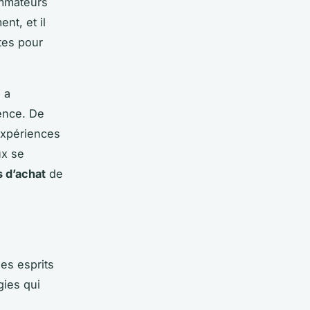
ommateurs
t, et il
tes pour
 a
ence. De
expériences
ux se
 d’achat
de
es esprits
gies qui