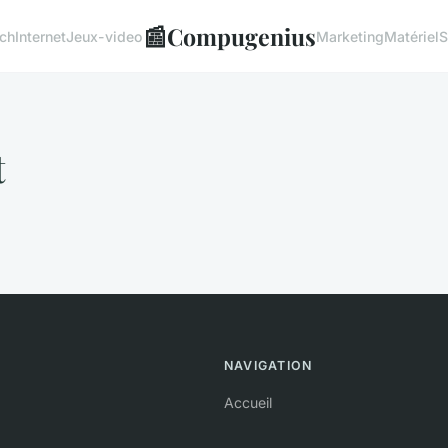
📰
Compugenius
ech
Internet
Jeux-video
Marketing
Matériel
S
t
NAVIGATION
Accueil