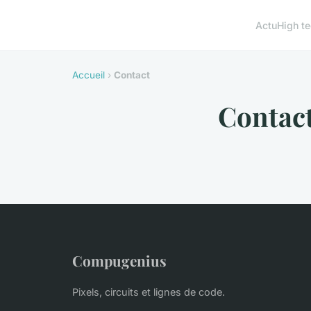
Actu
High t
Accueil
›
Contact
Contac
Compugenius
Pixels, circuits et lignes de code.