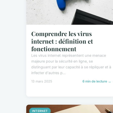
Comprendre les virus
internet : définition et
fonctionnement
Les virus internet représentent une menace
majeure pour la sécurité en ligne, se
distinguant par leur capacité à se répliquer et à
infecter d'autres p...
13 mars 2025
6 min de lecture →
INTERNET