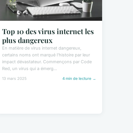
Top 10 des virus internet les
plus dangereux
En matière de virus internet dangereux,
certains noms ont marqué l'histoire par leur
impact dévastateur. Commençons par Code
Red, un virus qui a émerg...
13 mars 2025
4 min de lecture →