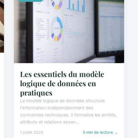
Les essentiels du modèle
logique de données en
pratiques
Le modèle logique de données structure
l'information indépendamment des
contraintes techniques. Il formalise les entités,
attributs et relations essen...
1 juillet 2025
5 min de lecture →