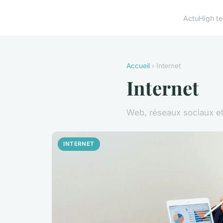
Actu
High t
Accueil
› Internet
Internet
Web, réseaux sociaux et
INTERNET