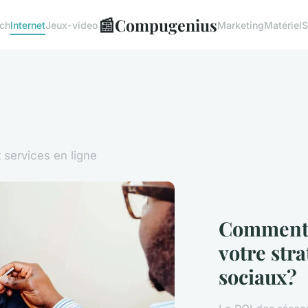
📰
Compugenius
ech
Internet
Jeux-video
Marketing
Matériel
S
 services en ligne
Comment 
votre stra
sociaux?