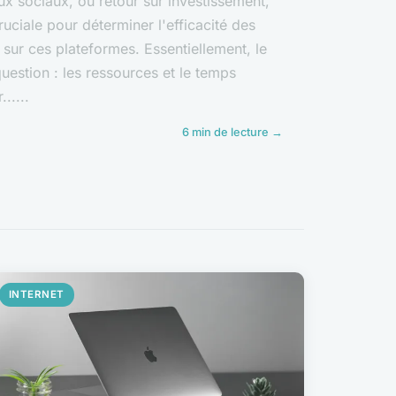
x sociaux, ou retour sur investissement,
uciale pour déterminer l'efficacité des
 sur ces plateformes. Essentiellement, le
uestion : les ressources et le temps
......
6 min de lecture →
INTERNET