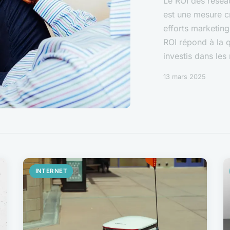
Le ROI des réseau
est une mesure cr
efforts marketing
ROI répond à la q
investis dans les r
13 mars 2025
INTERNET