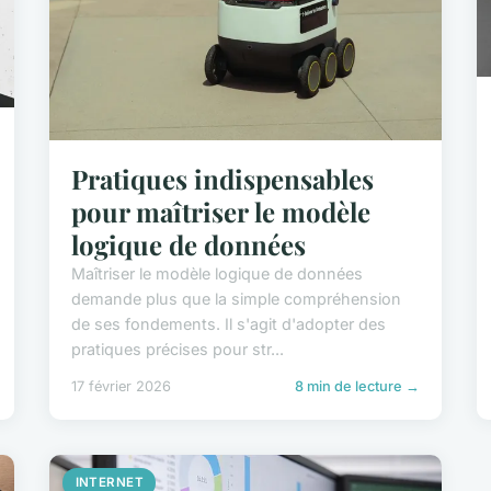
Pratiques indispensables
pour maîtriser le modèle
logique de données
Maîtriser le modèle logique de données
demande plus que la simple compréhension
de ses fondements. Il s'agit d'adopter des
pratiques précises pour str...
17 février 2026
8 min de lecture →
INTERNET