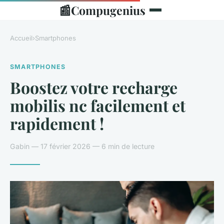
📰
Compugenius
Accueil
›
Smartphones
SMARTPHONES
Boostez votre recharge
mobilis nc facilement et
rapidement !
Gabin — 17 février 2026 — 6 min de lecture