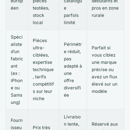
europ
pièces
catalogu
débutants et
éen
testées,
e
pros en zone
stock
parfois
rurale
local
limité
Spéci
Pièces
aliste
Périmètr
ultra-
Parfait si
d’un
e réduit,
ciblées,
vous ciblez
fabric
pas
expertise
une marque
ant
adapté à
technique
précise ou
(ex :
une
, tarifs
avez un flux
iPhon
offre
compétitif
élevé sur un
e ou
diversifi
s sur leur
modèle
Sams
ée
niche
ung)
Livraiso
Fourn
n lente,
Réservé aux
isseu
Prix très