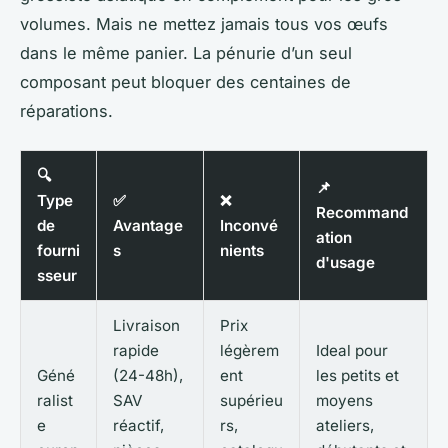
volumes. Mais ne mettez jamais tous vos œufs
dans le même panier. La pénurie d’un seul
composant peut bloquer des centaines de
réparations.
🔍
📌
Type
✅
❌
Recommand
de
Avantage
Inconvé
ation
fourni
s
nients
d'usage
sseur
Livraison
Prix
rapide
légèrem
Ideal pour
Géné
(24-48h),
ent
les petits et
ralist
SAV
supérieu
moyens
e
réactif,
rs,
ateliers,