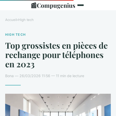
📰
Compugenius
Accueil
›
High tech
HIGH TECH
Top grossistes en pièces de
rechange pour téléphones
en 2023
Bona — 26/03/2026 11:56 — 11 min de lecture